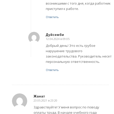
возникшими с того дня, когда работник
приступил к работе.
Ответить
Дуйсемби
12.04.2024 в 09:05
говорит:
Добрый день! Это есть грубое
нарушение трудового
законодательства. Руководитель несет
персональную ответственность.
Ответить
Жанат
23.05.2021 в 23:20
говорит:
Здравствуйте! У меня вопрос по поводу
оплаты труда. В начале учебного года