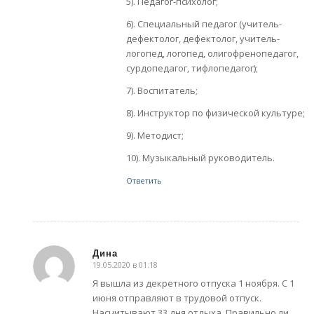
5). Педагог-психолог;
6). Специальный педагог (учитель-
дефектолог, дефектолог, учитель-
логопед, логопед, олигофренопедагог,
сурдопедагог, тифлопедагог);
7). Воспитатель;
8). Инструктор по физической культуре;
9). Методист;
10). Музыкальный руководитель.
Ответить
Дина
19.05.2020 в 01:18
говорит:
Я вышла из декретного отпуска 1 ноября. С 1
июня отправляют в трудовой отпуск.
Насчитывают 33 дня отдыха. Правильно ли