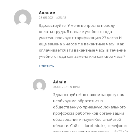
Аноним
23.05.2021 в 23:18
говорит:
Здравствуйте! У меня вопрос по поводу
оплаты труда. В начале учебного года
учитель проходит тарификацию 27 часов И
ещё замена 6 часов т.е вакантные часы. Как
оплачивается эти вакантные часы в течение
учебного года как замена или как свои часы?
Ответить
Admin
04.06.2021 в 10:41
говорит:
Здравствуйте! по вашем запросу вам
необходимо обратиться в
общественную приемную Локального
профсоюза работников организаций
образования и науки Костанайской
области. Сайт — lprofedu.kz, телефон и
электронная почта для связи — 8 (7142)