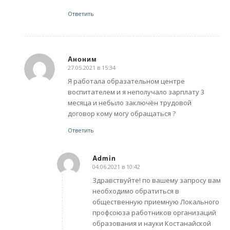
Ответить
Аноним
27.05.2021 в 15:34
говорит:
Я работала образательном центре
воспитателем и я неполучало зарплату 3
месяца и небыло заключён трудовой
договор кому могу обращаться ?
Ответить
Admin
04.06.2021 в 10:42
говорит:
Здравствуйте! по вашему запросу вам
необходимо обратиться в
общественную приемную Локального
профсоюза работников организаций
образования и науки Костанайской