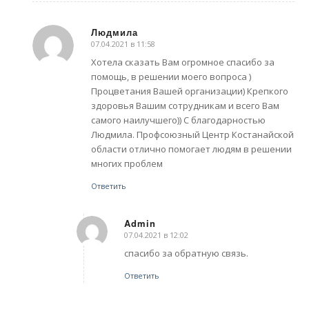
Людмила
07.04.2021 в 11:58
говорит:
Хотела сказать Вам огромное спасибо за
помощь, в решении моего вопроса )
Процветания Вашей организации) Крепкого
здоровья Вашим сотрудникам и всего Вам
самого наилучшего)) С благодарностью
Людмила. Профсоюзный Центр Костанайской
области отлично помогает людям в решении
многих проблем
Ответить
Admin
07.04.2021 в 12:02
говорит:
спасибо за обратную связь.
Ответить