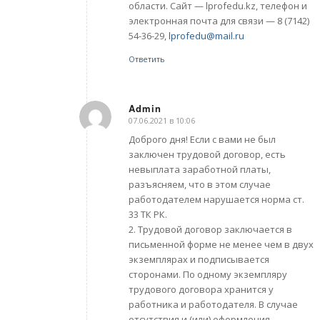
области. Сайт — lprofedu.kz, телефон и
электронная почта для связи — 8 (7142)
54-36-29,
lprofedu@mail.ru
Ответить
Admin
07.06.2021 в 10:06
говорит:
Доброго дня! Если с вами не был
заключен трудовой договор, есть
невыплата заработной платы,
разъясняем, что в этом случае
работодателем нарушается норма ст.
33 ТК РК.
2. Трудовой договор заключается в
письменной форме не менее чем в двух
экземплярах и подписывается
сторонами. По одному экземпляру
трудового договора хранится у
работника и работодателя. В случае
отсутствия и (или) оформления