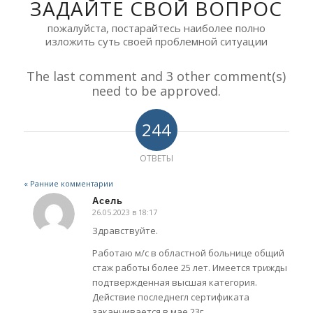
ЗАДАЙТЕ СВОЙ ВОПРОС
пожалуйста, постарайтесь наиболее полно
изложить суть своей проблемной ситуации
The last comment and 3 other comment(s)
need to be approved.
244
ОТВЕТЫ
« Ранние комментарии
Асель
26.05.2023 в 18:17
говорит:
Здравствуйте.
Работаю м/с в областной больнице общий
стаж работы более 25 лет. Имеется трижды
подтвержденная высшая категория.
Действие последнегл сертификата
заканчивается в мае 23г.