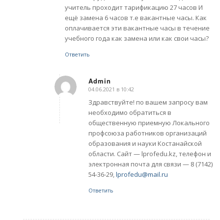
учитель проходит тарификацию 27 часов И
ещё замена 6 часов т.е вакантные часы. Как
оплачивается эти вакантные часы в течение
учебного года как замена или как свои часы?
Ответить
Admin
04.06.2021 в 10:42
говорит:
Здравствуйте! по вашем запросу вам
необходимо обратиться в
общественную приемную Локального
профсоюза работников организаций
образования и науки Костанайской
области. Сайт — lprofedu.kz, телефон и
электронная почта для связи — 8 (7142)
54-36-29,
lprofedu@mail.ru
Ответить