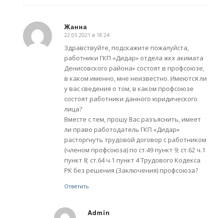
Жанна
22.03.2021 в 18:24
говорит:
Здравствуйте, подскажите пожалуйста,
работники ГКП «Дидар» отдела жкх акимата
Денисовского района» состоят в профсоюзе,
в каком именно, мне неизвестно. Имеются ли
у вас сведения о том, в каком профсоюзе
состоят работники данного юридического
лица?
Вместе с тем, прошу Вас разъяснить, имеет
ли право работодатель ГКП «Дидар»
расторгнуть трудовой договор с работником
(членом профсоюза) по ст.49 пункт 9; ст.62 ч.1
пункт 8; ст.64 ч.1 пункт 4 Трудового Кодекса
РК без решения (Заключения) профсоюза?
Ответить
Admin