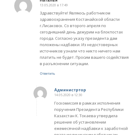
13.05.2020 в 17:49
говорит:
Здравствуйте! Являюсь работником
здравоохранения Костанайской области
г.Лисаковск. Со второго апреля по
сегодняшний день дежурим на блокпостах
города. Согласно указу президента дам
положены надбавки. Из недостоверных
источников узнали что никто ничего нам
платить не будет. Просим вашего содействия
в разъяснении ситуации.
Ответить
Администртор
14.05.2020 в 12:30
говорит:
Госкомиссия в рамках исполнения
поручения Президента Республики
Казахстан К. Токаева утвердила
решение об установлении
ежемесячной надбавки к заработной
плате медицинским работникам,