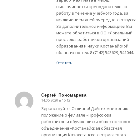
заработная плата в месяц
выплачивается преподавателю за
работу в течение учебного года, за
исключением дней очередного отпуска.
За дополнительной информацией Вы
можете обратиться в ОО «Локальный
профсоюз работников организаций
образования и науки Костанайской
области» по тел. 8 (7142) 543629, 541044.
Ответить
Сергей Пономарева
14.05.2020 в 15:12
говорит:
Здравствуйте! Отлично! Дайтек мне копию
положение о филиале «Профсоюза
работников и обучающихся общественного
объединения «Костанайская областная
организация Казахстанского отраслевого