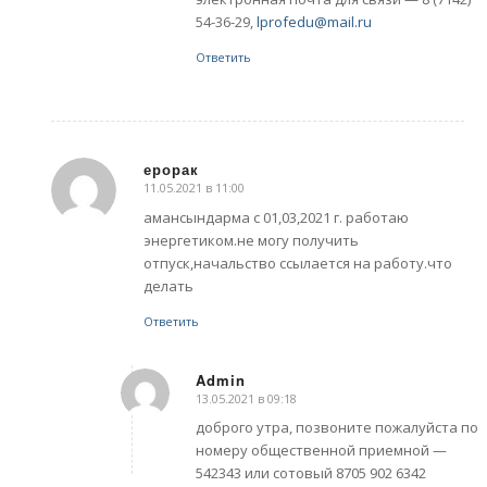
54-36-29,
lprofedu@mail.ru
Ответить
ерорак
11.05.2021 в 11:00
говорит:
амансындарма с 01,03,2021 г. работаю
энергетиком.не могу получить
отпуск,начальство ссылается на работу.что
делать
Ответить
Admin
13.05.2021 в 09:18
говорит:
доброго утра, позвоните пожалуйста по
номеру общественной приемной —
542343 или сотовый 8705 902 6342