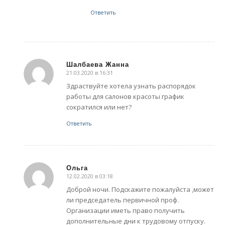
Ответить
Шалбаева Жанна
21.03.2020 в 16:31
говорит:
Здраствуйте хотела узнать распорядок
работы для салонов красоты график
сократился или нет?
Ответить
Ольга
12.02.2020 в 03:18
говорит:
Доброй ночи. Подскажите пожалуйста ,может
ли председатель первичной проф.
Организации иметь право получить
дополнительные дни к трудовому отпуску.