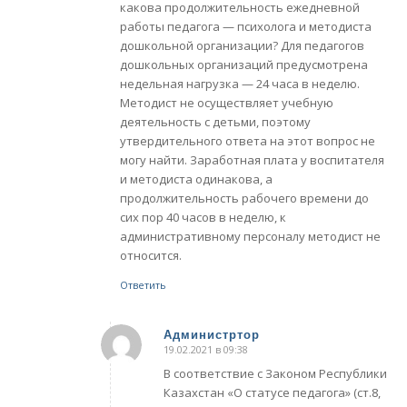
какова продолжительность ежедневной
работы педагога — психолога и методиста
дошкольной организации? Для педагогов
дошкольных организаций предусмотрена
недельная нагрузка — 24 часа в неделю.
Методист не осуществляет учебную
деятельность с детьми, поэтому
утвердительного ответа на этот вопрос не
могу найти. Заработная плата у воспитателя
и методиста одинакова, а
продолжительность рабочего времени до
сих пор 40 часов в неделю, к
административному персоналу методист не
относится.
Ответить
Администртор
19.02.2021 в 09:38
говорит:
В соответствие с Законом Республики
Казахстан «О статусе педагога» (ст.8,