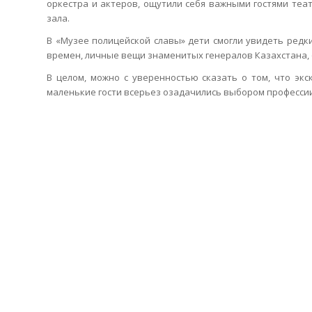
оркестра и актеров, ощутили себя
важными гостями теа
зала.
В «Музее полицейской славы» дети с
могли увидеть редк
времен, личные вещи знаменитых генералов Казахстана,
В целом, можно с уверенностью сказать о том, что эк
маленькие гости всерьез озадачились выбором профессии