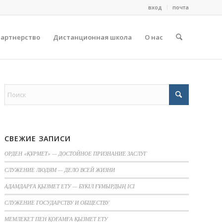
вход
почта
партнерство
Дистанционная школа
О нас
СВЕЖИЕ ЗАПИСИ
ОРДЕН «ҚҰРМЕТ» — ДОСТОЙНОЕ ПРИЗНАНИЕ ЗАСЛУГ
СЛУЖЕНИЕ ЛЮДЯМ — ДЕЛО ВСЕЙ ЖИЗНИ
АДАМДАРҒА ҚЫЗМЕТ ЕТУ — БҮКІЛ ҒҰМЫРДЫҢ ІСІ
СЛУЖЕНИЕ ГОСУДАРСТВУ И ОБЩЕСТВУ
МЕМЛЕКЕТ ПЕН ҚОҒАМҒА ҚЫЗМЕТ ЕТУ