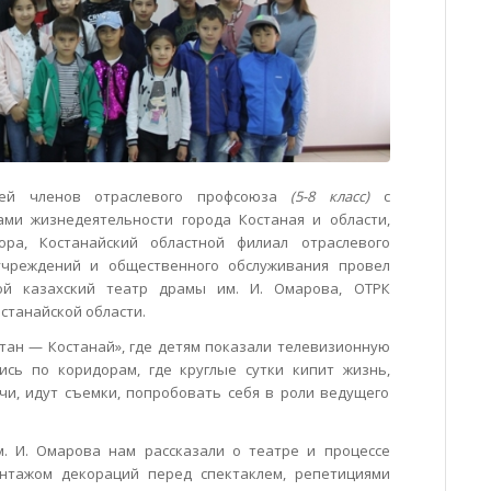
тей членов отраслевого профсоюза
(5-8 класс)
с
ми жизнедеятельности города Костаная и области,
зора,
Костанайский областной филиал отраслевого
учреждений и общественного обслуживания провел
ой казахский театр драмы им. И. Омарова, ОТРК
станайской области.
тан — Костанай», где детям показали телевизионную
ись по коридорам, где круглые сутки кипит жизнь,
ачи, идут съемки, попробовать себя в роли ведущего
м. И. Омарова нам р
ассказали о театре и процессе
онтажом декораций перед спектаклем, репетициями