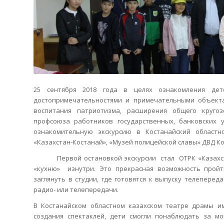
25 сентября 2018 года в целях ознакомления де
достопримечательностями и примечательными объекта
воспитания патриотизма
, расширения общего круго
профсоюза работников государственных, банковских 
ознакомительную экскурсию в Костанайский областн
«Казахстан-Костанай», «Музей полицейской славы» ДВД Ко
Первой остановкой экскурсии
стал
ОТРК «Казахс
«кухню»
изнутри. Это прекрасная возможность
пройт
заглянуть в студии, где готовятся к выпуску телеперед
радио- или телепередачи.
В
Костанайском областном казахском театре драмы и
создания спектаклей, дети смогли понаблюдать за м