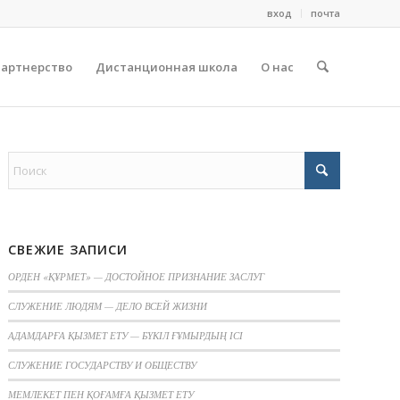
вход
почта
партнерство
Дистанционная школа
О нас
СВЕЖИЕ ЗАПИСИ
ОРДЕН «ҚҰРМЕТ» — ДОСТОЙНОЕ ПРИЗНАНИЕ ЗАСЛУГ
СЛУЖЕНИЕ ЛЮДЯМ — ДЕЛО ВСЕЙ ЖИЗНИ
АДАМДАРҒА ҚЫЗМЕТ ЕТУ — БҮКІЛ ҒҰМЫРДЫҢ ІСІ
СЛУЖЕНИЕ ГОСУДАРСТВУ И ОБЩЕСТВУ
МЕМЛЕКЕТ ПЕН ҚОҒАМҒА ҚЫЗМЕТ ЕТУ