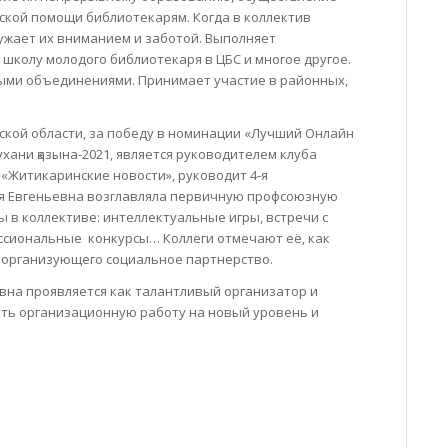
ской помощи библиотекарям. Когда в коллектив
ужает их вниманием и заботой. Выполняет
школу молодого библиотекаря в ЦБС и многое другое.
ными объединениями. Принимает участие в районных,
ской области, за победу в номинации «Лучший Онлайн
хани қазына-2021, является руководителем клуба
 «Житикаринские новости», руководит 4-я
ия Евгеньевна возглавляла первичную профсоюзную
 в коллективе: интеллектуальные игры, встречи с
ссиональные конкурсы… Коллеги отмечают её, как
 организующего социальное партнерство.
вна проявляется как талантливый организатор и
ять организационную работу на новый уровень и