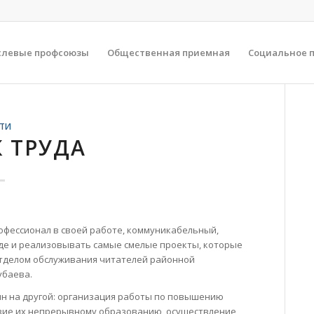
слевые профсоюзы
Общественная приемная
Социальное 
ТИ
 ТРУДА
офессионал в своей работе, коммуникабельный,
анде и реализовывать самые смелые проекты, которые
отделом обслуживания читателей районной
убаева.
н на другой: организация работы по повышению
вие их непрерывному образованию, осуществление