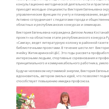
консультационно-методической деятельности и практиче
приходят молодые специалисты Виктория Евгеньевна окр
управленческие функции по учету и планированию, ведет 
Активно сотрудничает с педагогами города и обществен
областных и республиканских конкурсах и семинарах.
Виктория Евгеньевна награждена Диплом Акима Костанай
проект» на областном этапе республиканского конкурса Ру
«Самгау», ведет литературную колонку в районной газете
библиотечными проектами. В течение шести лет Виктор
ячейку Житикаринской ЦБС. Это годы рассвета профработы
интересными людьми, спортивные соревнования и профе
принципиального и коммуникабельного работника, умело
Будучи человеком неутомимой энергии, Виктория Евгенье
вдохновитель, автором смелых идей, что позволяет подн
способствует повышению имиджа профсоюза.