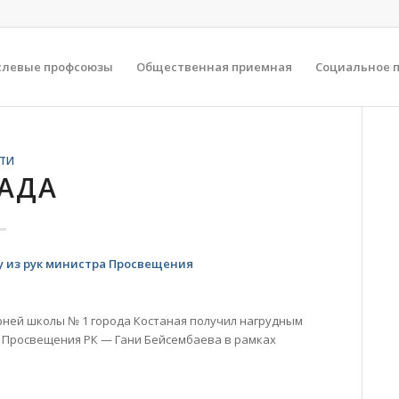
слевые профсоюзы
Общественная приемная
Социальное 
ТИ
АДА
 из рук
министра Просвещения
рней школы № 1 города Костаная получил нагрудным
стра Просвещения РК — Гани Бейсембаева в рамках