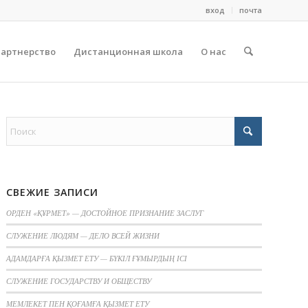
вход
почта
партнерство
Дистанционная школа
О нас
СВЕЖИЕ ЗАПИСИ
ОРДЕН «ҚҰРМЕТ» — ДОСТОЙНОЕ ПРИЗНАНИЕ ЗАСЛУГ
СЛУЖЕНИЕ ЛЮДЯМ — ДЕЛО ВСЕЙ ЖИЗНИ
АДАМДАРҒА ҚЫЗМЕТ ЕТУ — БҮКІЛ ҒҰМЫРДЫҢ ІСІ
СЛУЖЕНИЕ ГОСУДАРСТВУ И ОБЩЕСТВУ
МЕМЛЕКЕТ ПЕН ҚОҒАМҒА ҚЫЗМЕТ ЕТУ