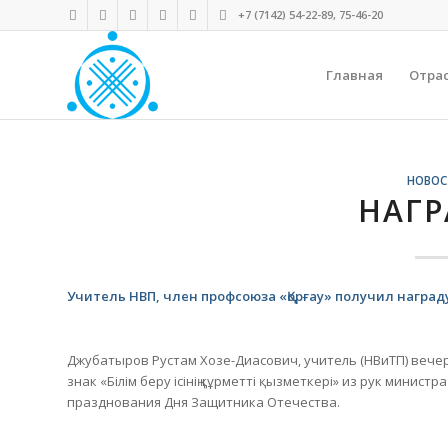
+7 (7142) 54-22-89, 75-46-20
Главная
Отра
НОВОС
НАГР
Учитель НВП, член профсоюза «Қорғау» получил награду
Джубатыров Рустам Хозе-Диасович, учитель (НВиТП) вече
знак «Білім беру ісінің құрметті қызметкері» из рук мини
празднования Дня Защитника Отечества.