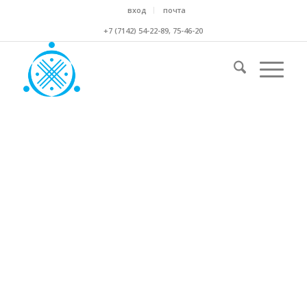
вход
почта
+7 (7142) 54-22-89, 75-46-20
НОВОСТИ ПРОФСОЮЗОВ
так же вы можете следить за нашими новостями в
социальных сетях
Мы ВКОНТАКТЕ
Мы на facebook
Мы в Telegram