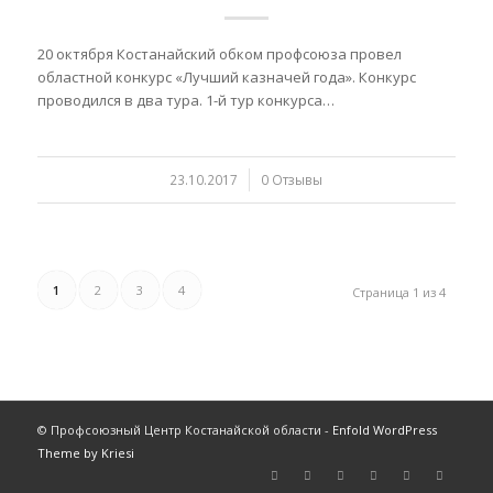
20 октября Костанайский обком профсоюза провел
областной конкурс «Лучший казначей года». Конкурс
проводился в два тура. 1-й тур конкурса…
23.10.2017
/
0 Отзывы
1
2
3
4
Страница 1 из 4
© Профсоюзный Центр Костанайской области -
Enfold WordPress
Theme by Kriesi