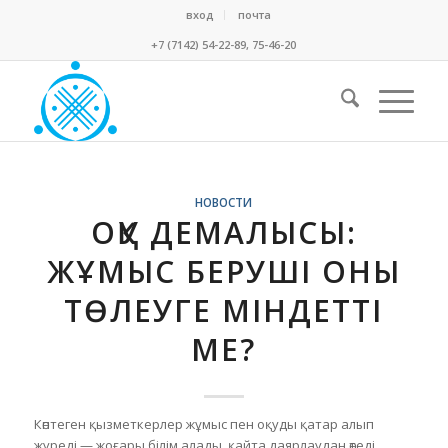
вход
почта
+7 (7142) 54-22-89, 75-46-20
НОВОСТИ
ОҚУ ДЕМАЛЫСЫ:
ЖҰМЫС БЕРУШІ ОНЫ
ТӨЛЕУГЕ МІНДЕТТІ
МЕ?
Көптеген қызметкерлер жұмыс пен оқуды қатар алып
жүреді — жоғары білім алады, қайта даярлаудан өтеді