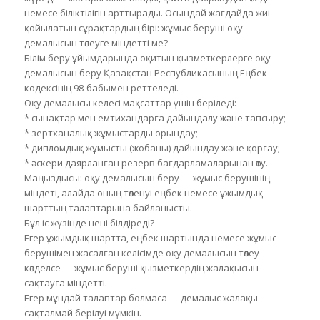
немесе біліктілігін арттырады. Осындай жағдайда жиі
қойылатын сұрақтардың бірі: жұмыс беруші оқу
демалысын төлеуге міндетті ме?
Білім беру ұйымдарында оқитын қызметкерлерге оқу
демалысын беру Қазақстан Республикасының Еңбек
кодексінің 98-бабымен реттеледі.
Оқу демалысы келесі мақсаттар үшін беріледі:
* сынақтар мен емтихандарға дайындалу және тапсыру;
* зертханалық жұмыстарды орындау;
* дипломдық жұмысты (жобаны) дайындау және қорғау;
* әскери даярланған резерв бағдарламаларынан өту.
Маңыздысы: оқу демалысын беру — жұмыс берушінің
міндеті, алайда оның төленуі еңбек немесе ұжымдық
шарттың талаптарына байланысты.
Бұл іс жүзінде нені білдіреді?
Егер ұжымдық шартта, еңбек шартында немесе жұмыс
берушімен жасалған келісімде оқу демалысын төлеу
көзделсе — жұмыс беруші қызметкердің жалақысын
сақтауға міндетті.
Егер мұндай талаптар болмаса — демалыс жалақы
сақталмай берілуі мүмкін.