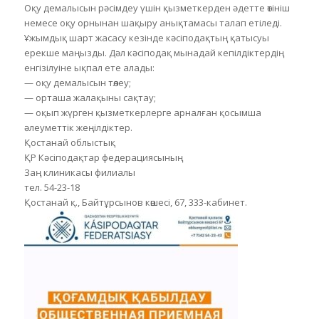
Оқу демалысын рәсімдеу үшін қызметкерден әдетте өтініш
немесе оқу орнынан шақыру анықтамасы талап етіледі.
Ұжымдық шарт жасасу кезінде кәсіподақтың қатысуы
ерекше маңызды. Дәл кәсіподақ мынадай кепілдіктердің
енгізілуіне ықпал ете алады:
— оқу демалысын төлеу;
— орташа жалақыны сақтау;
— оқып жүрген қызметкерлерге арналған қосымша
әлеуметтік жеңілдіктер.
Қостанай облыстық
ҚР Кәсіподақтар федерациясының
Заң клиникасы филиалы
тел. 54-23-18
Қостанай қ., Байтұрсынов көшесі, 67, 333-кабинет.