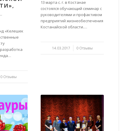
13 марта с. г. в Костанае
ТИ»,
состоялся обучающий семинар с
руководителями и профактивом
предприятий жизнеобеспечения
Костанайской области.…
нд «Келешек
ественные
кту
14.03.2017
/
0 Отзывы
 разработка
ренда…
0 Отзывы