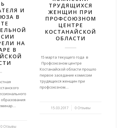
ЛЬ
ТРУДЯЩИХСЯ
АТЕЛЯ И
ЖЕНЩИН ПРИ
ЮЗА В
ПРОФСОЮЗНОМ
ОТЕ
ЦЕНТРЕ
ТЕЛЬНОЙ
КОСТАНАЙСКОЙ
ССИИ
ОБЛАСТИ
РЕЛИ НА
АРЕ В
АЙСКОЙ
15 марта текущего года в
СТИ
Профсоюзном центре
Костанайской области прошло
первое заседание комиссии
трудящихся женщин при
астная
профсоюзном…
хстанского
ессионального
 образования
семинар…
15.03.2017
/
0 Отзывы
0 Отзывы