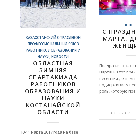
НОВОС
С ПРАЗД
МАРТА, 
КАЗАХСТАНСКИЙ ОТРАСЛЕВОЙ
ПРОФЕССИОНАЛЬНЫЙ СОЮЗ
ЖЕНЩ
РАБОТНИКОВ ОБРАЗОВАНИЯ И
НАУКИ
,
НОВОСТИ
ОБЛАСТНАЯ
Поздравляю вас с
ЗИМНЯЯ
марта! В этот пре
СПАРТАКИАДА
весенний день мы
РАБОТНИКОВ
подчеркиваем не
ОБРАЗОВАНИЯ И
роль, которую пр
НАУКИ
КОСТАНАЙСКОЙ
ОБЛАСТИ
08.03.2017
/
10-11 марта 2017 года на базе