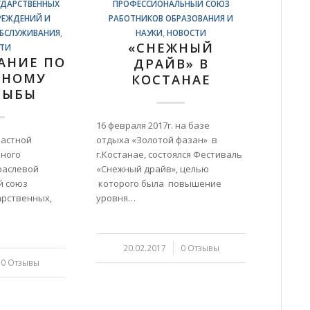
УДАРСТВЕННЫХ
ПРОФЕССИОНАЛЬНЫЙ СОЮЗ
РЕЖДЕНИЙ И
РАБОТНИКОВ ОБРАЗОВАНИЯ И
ОБСЛУЖИВАНИЯ
,
НАУКИ
,
НОВОСТИ
«СНЕЖНЫЙ
ТИ
АНИЕ ПО
ДРАЙВ» В
ДНОМУ
КОСТАНАЕ
РЫБЫ
16 февраля 2017г. на базе
ластной
отдыха «Золотой фазан» в
нного
г.Костанае, состоялся Фестиваль
раслевой
«Снежный драйв», целью
й союз
которого была повышение
арственных,
уровня…
20.02.2017
/
0 Отзывы
0 Отзывы