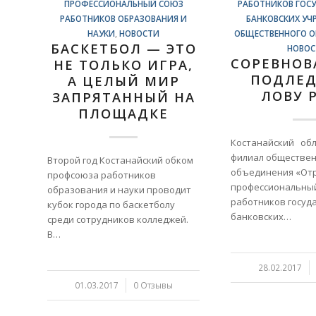
ПРОФЕССИОНАЛЬНЫЙ СОЮЗ
РАБОТНИКОВ ГОС
РАБОТНИКОВ ОБРАЗОВАНИЯ И
БАНКОВСКИХ УЧ
НАУКИ
,
НОВОСТИ
ОБЩЕСТВЕННОГО 
БАСКЕТБОЛ — ЭТО
НОВОС
СОРЕВНОВ
НЕ ТОЛЬКО ИГРА,
ПОДЛЕ
А ЦЕЛЫЙ МИР
ЛОВУ 
ЗАПРЯТАННЫЙ НА
ПЛОЩАДКЕ
Костанайский об
филиал обществе
Второй год Костанайский обком
объединения «От
профсоюза работников
профессиональны
образования и науки проводит
работников госуд
кубок города по баскетболу
банковских…
среди сотрудников колледжей.
В…
28.02.2017
/
01.03.2017
/
0 Отзывы