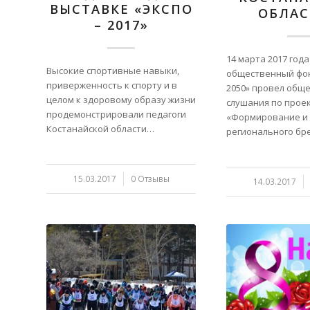
ВЫСТАВКЕ «ЭКСПО
ОБЛАС
– 2017»
14 марта 2017 года
Высокие спортивные навыки,
общественный фо
приверженность к спорту и в
2050» провел общ
целом к здоровому образу жизни
слушания по прое
продемонстрировали педагоги
«Формирование и
Костанайской области…
регионального б
15.03.2017
/
0 Отзывы
14.03.2017
/