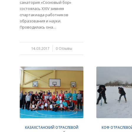
санатория «Сосновый бор»
состоялась XXІV зимняя
спартакиада работников
образования и науки.
Проводилась она…
14.03.2017
/
0 Отзывы
КАЗАХСТАНСКИЙ ОТРАСЛЕВОЙ
КОФ ОТРАСЛЕВО