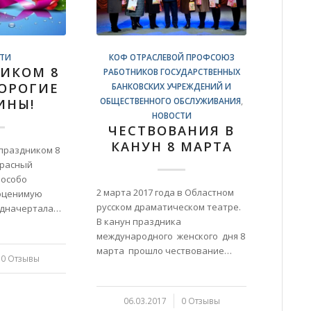
ТИ
КОФ ОТРАСЛЕВОЙ ПРОФСОЮЗ
НИКОМ 8
РАБОТНИКОВ ГОСУДАРСТВЕННЫХ
ДОРОГИЕ
БАНКОВСКИХ УЧРЕЖДЕНИЙ И
ОБЩЕСТВЕННОГО ОБСЛУЖИВАНИЯ
,
ИНЫ!
НОВОСТИ
ЧЕСТВОВАНИЯ В
КАНУН 8 МАРТА
 праздником 8
красный
 особо
2 марта 2017 года в Областном
оценимую
русском драматическом театре.
едначертала…
В канун праздника
международного женского дня 8
марта прошло чествование…
0 Отзывы
06.03.2017
/
0 Отзывы