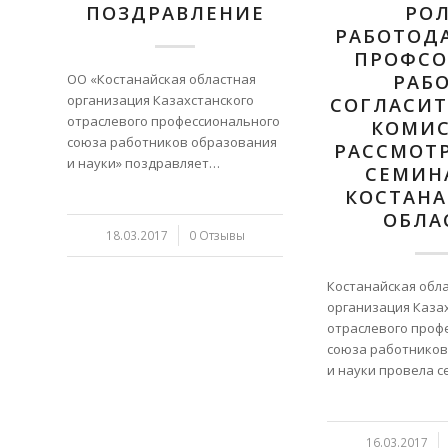
ПОЗДРАВЛЕНИЕ
РО
РАБОТОД
ПРОФСО
ОО «Костанайская областная
РАБ
организация Казахстанского
СОГЛАСИ
отраслевого профессионального
КОМИ
союза работников образования
РАССМОТ
и науки» поздравляет…
СЕМИН
КОСТАН
ОБЛА
18.03.2017
/
0 Отзывы
Костанайская обл
организация Каза
отраслевого проф
союза работников
и науки провела 
16.03.2017
/