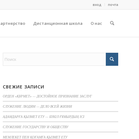
вход
почта
партнерство
Дистанционная школа
О нас
СВЕЖИЕ ЗАПИСИ
ОРДЕН «ҚҰРМЕТ» — ДОСТОЙНОЕ ПРИЗНАНИЕ ЗАСЛУГ
СЛУЖЕНИЕ ЛЮДЯМ — ДЕЛО ВСЕЙ ЖИЗНИ
АДАМДАРҒА ҚЫЗМЕТ ЕТУ — БҮКІЛ ҒҰМЫРДЫҢ ІСІ
СЛУЖЕНИЕ ГОСУДАРСТВУ И ОБЩЕСТВУ
МЕМЛЕКЕТ ПЕН ҚОҒАМҒА ҚЫЗМЕТ ЕТУ