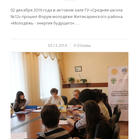
02 декабря 2016 года в актовом зале ГУ «Средняя школа
№12» прошел Форум молодёжи Житикаринского района
«Молодёжь - энергия будущего». …
03.12.2016
/
0 Отзывы