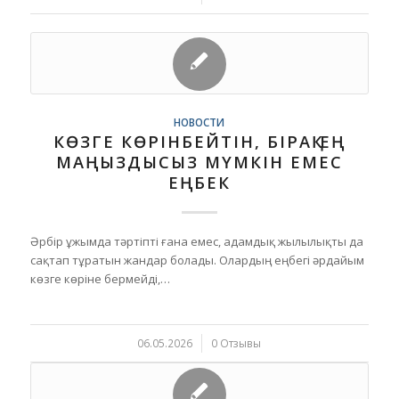
НОВОСТИ
КӨЗГЕ КӨРІНБЕЙТІН, БІРАҚ ЕҢ
МАҢЫЗДЫСЫЗ МҮМКІН ЕМЕС
ЕҢБЕК
Әрбір ұжымда тәртіпті ғана емес, адамдық жылылықты да
сақтап тұратын жандар болады. Олардың еңбегі әрдайым
көзге көріне бермейді,…
06.05.2026
/
0 Отзывы