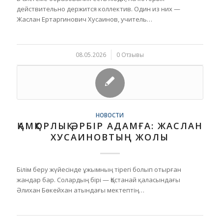
действительно держится коллектив. Один из них —
Жаслан Ертаргинович Хусаинов, учитель…
08.05.2026
/
0 Отзывы
НОВОСТИ
ҚАМҚОРЛЫҚ ӘРБІР АДАМҒА: ЖАСЛАН
ХУСАИНОВТЫҢ ЖОЛЫ
Білім беру жүйесінде ұжымның тірегі болып отырған
жандар бар. Солардың бірі — Қостанай қаласындағы
Әлихан Бөкейхан атындағы мектептің…