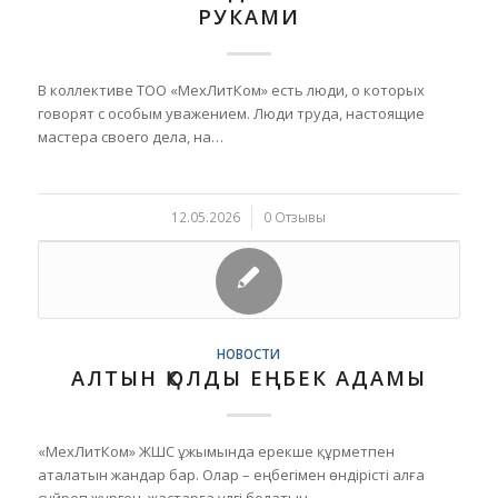
РУКАМИ
В коллективе ТОО «МехЛитКом» есть люди, о которых
говорят с особым уважением. Люди труда, настоящие
мастера своего дела, на…
12.05.2026
/
0 Отзывы
НОВОСТИ
АЛТЫН ҚОЛДЫ ЕҢБЕК АДАМЫ
«МехЛитКом» ЖШС ұжымында ерекше құрметпен
аталатын жандар бар. Олар – еңбегімен өндірісті алға