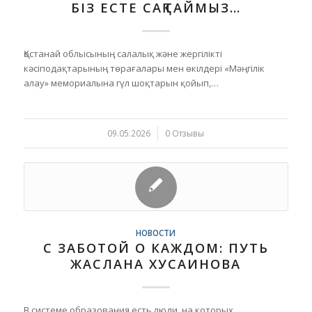
БІЗ ЕСТЕ САҚТАЙМЫЗ…
Қостанай облысының салалық және жергілікті
кәсіподақтарының төрағалары мен өкілдері «Мәңгілік
алау» мемориалына гүл шоқтарын қойып,…
09.05.2026
/
0 Отзывы
НОВОСТИ
С ЗАБОТОЙ О КАЖДОМ: ПУТЬ
ЖАСЛАНА ХУСАИНОВА
В системе образования есть люди, на которых