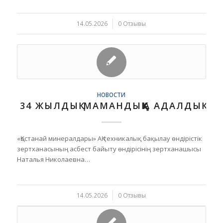
14.05.2026
/
0 Отзывы
НОВОСТИ
34 ЖЫЛДЫҚ МАМАНДЫҚҚА АДАЛДЫҚ
«Қостанай минералдары» АҚ техникалық бақылау өндірістік
зертханасының асбест байыту өндірісінің зертханашысы
Наталья Николаевна…
14.05.2026
/
0 Отзывы