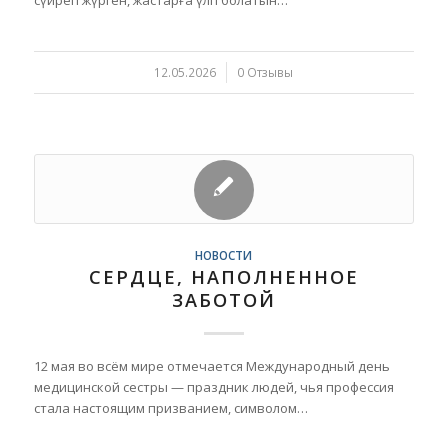
сүйреп жүрген, жастарға үлгі болатын…
12.05.2026
/
0 Отзывы
НОВОСТИ
СЕРДЦЕ, НАПОЛНЕННОЕ
ЗАБОТОЙ
12 мая во всём мире отмечается Международный день
медицинской сестры — праздник людей, чья профессия
стала настоящим призванием, символом…