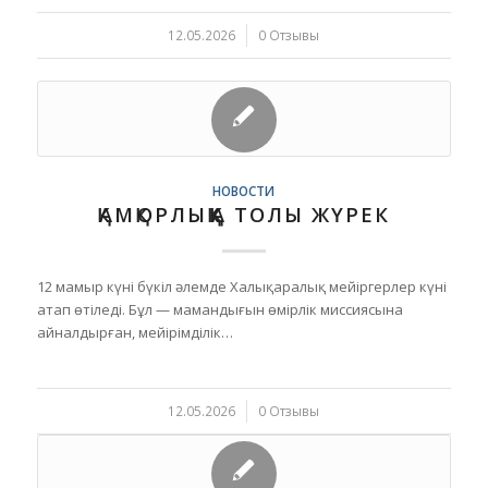
12.05.2026
/
0 Отзывы
НОВОСТИ
ҚАМҚОРЛЫҚҚА ТОЛЫ ЖҮРЕК
12 мамыр күні бүкіл әлемде Халықаралық мейіргерлер күні
атап өтіледі. Бұл — мамандығын өмірлік миссиясына
айналдырған, мейірімділік…
12.05.2026
/
0 Отзывы